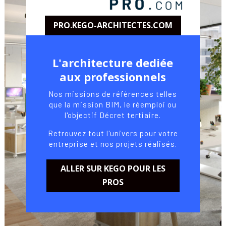
PRO.KEGO-ARCHITECTES.COM
L'architecture dediée
aux professionnels
Nos missions de références telles
que la mission BIM, le réemploi ou
l'objectif Décret tertiaire.
Retrouvez tout l'univers pour votre
entreprise et nos projets réalisés.
ALLER SUR KEGO POUR LES
PROS